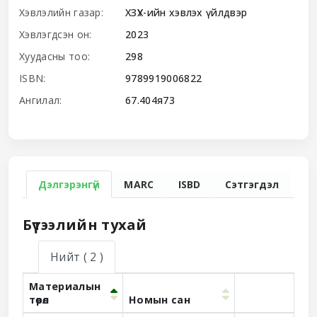
Хэвлэлийн газар:
ХЗҮХ-ийн хэвлэх үйлдвэр
Хэвлэгдсэн он:
2023
Хуудасны тоо:
298
ISBN:
9789919006822
Ангилал:
67.404я73
Дэлгэрэнгүй
MARC
ISBD
Сэтгэгдэл
Бүтээлийн тухай
Нийт
( 2 )
Материалын
төрөл
Номын сан