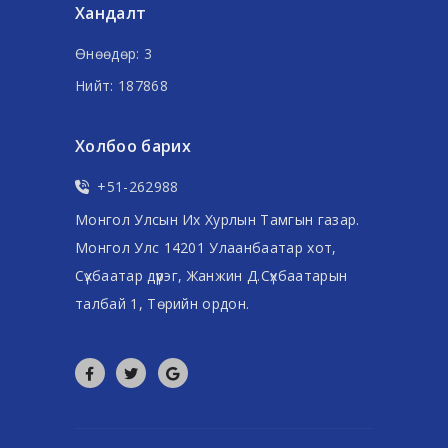
Хандалт
Өнөөдөр: 3
Нийт: 187868
Холбоо барих
+51-262988
Монгол Улсын Их Хурлын Тамгын газар.
Монгол Улс 14201 Улаанбаатар хот,
Сүхбаатар дүүрэг, Жанжин Д.Сүхбаатарын
талбай 1, Төрийн ордон.