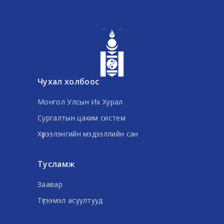
Чухал холбоос
Монгол Улсын Их Хурал
Сургалтын цахим систем
Хүрээлэнгийн мэдээллийн сан
Тусламж
Заавар
Түгээмэл асуултууд