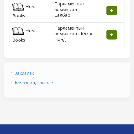
Holdings
Парламентын
Ном -
номын сан -
Салбар
Books
Парламентын
Ном -
номын сан - Үндсэн
фонд
Books
Захиалах
Бичлэг хадгалах