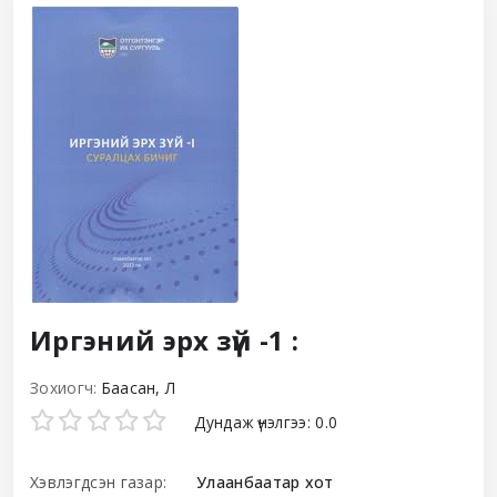
Иргэний эрх зүй -1 :
Зохиогч:
Баасан, Л
Star ratings
Дундаж үнэлгээ: 0.0
Хэвлэгдсэн газар:
Улаанбаатар хот