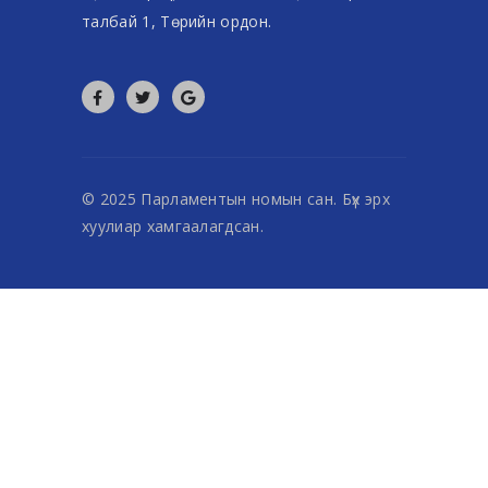
талбай 1, Төрийн ордон.
© 2025 Парламентын номын сан. Бүх эрх
хуулиар хамгаалагдсан.