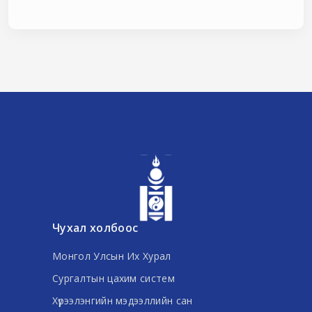
Чухал холбоос
Монгол Улсын Их Хурал
Сургалтын цахим систем
Хүрээлэнгийн мэдээллийн сан