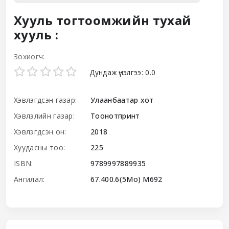
Хууль тогтоомжийн тухай
хууль :
Зохиогч:
Star ratings
Дундаж үнэлгээ: 0.0
Хэвлэгдсэн газар:
Улаанбаатар хот
Хэвлэлийн газар:
Тоонотпринт
Хэвлэгдсэн он:
2018
Хуудасны тоо:
225
ISBN:
9789997889935
Ангилал:
67.400.6(5Мо) М692