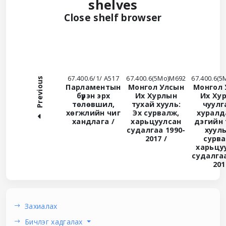
shelves
(Hides shelf
Close shelf browser
67.400.6/1/ А517
67.400.6(5Мо)М692
67.400.6(
Previous
Парламентын
Монгол Улсын
Монгол 
бүрэн эрх
Их Хурлын
Их Ху
төлөвшил,
тухай хууль:
чуулг
хөгжлийн чиг
Эх сурвалж,
хурал
хандлага /
харьцуулсан
дэгийн 
судалгаа 1990-
хуул
2017 /
сурва
харьцу
судалгаа
201
Захиалах
Бичлэг хадгалах