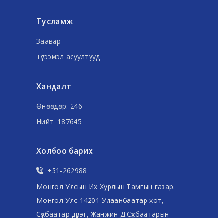
Тусламж
Заавар
Түгээмэл асуултууд
Хандалт
Өнөөдөр: 246
Нийт: 187645
Холбоо барих
+51-262988
Монгол Улсын Их Хурлын Тамгын газар.
Монгол Улс 14201 Улаанбаатар хот,
Сүхбаатар дүүрэг, Жанжин Д.Сүхбаатарын