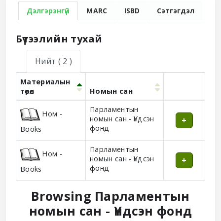
Дэлгэрэнгүй
MARC
ISBD
Сэтгэгдэл
Бүтээлийн тухай
Нийт
( 2 )
Материалын
төрөл
Номын сан
Holdings
Парламентын
Ном -
номын сан - Үндсэн
фонд
Books
Парламентын
Ном -
номын сан - Үндсэн
фонд
Books
Browsing Парламентын
номын сан - Үндсэн фонд