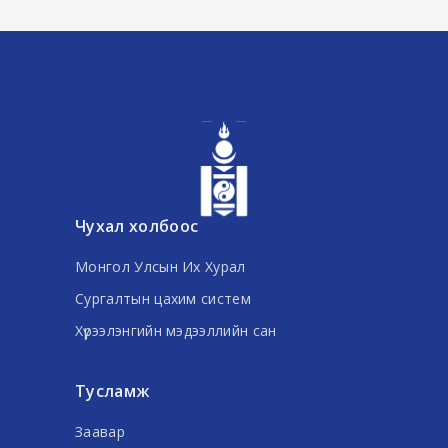
Чухал холбоос
Монгол Улсын Их Хурал
Сургалтын цахим систем
Хүрээлэнгийн мэдээллийн сан
Тусламж
Заавар