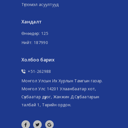
Түгээмэл асуултууд
Хандалт
Өнөөдөр: 125
Нийт: 187990
Холбоо барих
+51-262988
Монгол Улсын Их Хурлын Тамгын газар.
Монгол Улс 14201 Улаанбаатар хот,
Сүхбаатар дүүрэг, Жанжин Д.Сүхбаатарын
талбай 1, Төрийн ордон.