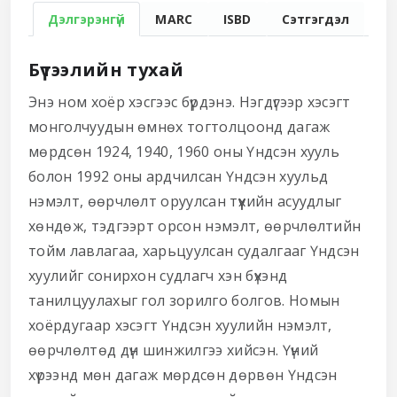
Дэлгэрэнгүй
MARC
ISBD
Сэтгэгдэл
Бүтээлийн тухай
Энэ ном хоёр хэсгээс бүрдэнэ. Нэгдүгээр хэсэгт
монголчуудын өмнөх тогтолцоонд дагаж
мөрдсөн 1924, 1940, 1960 оны Үндсэн хууль
болон 1992 оны ардчилсан Үндсэн хуульд
нэмэлт, өөрчлөлт оруулсан түүхийн асуудлыг
хөндөж, тэдгээрт орсон нэмэлт, өөрчлөлтийн
тойм лавлагаа, харьцуулсан судалгааг Үндсэн
хуулийг сонирхон судлагч хэн бүхэнд
танилцуулахыг гол зорилго болгов. Номын
хоёрдугаар хэсэгт Үндсэн хуулийн нэмэлт,
өөрчлөлтөд дүн шинжилгээ хийсэн. Үүний
хүрээнд мөн дагаж мөрдсөн дөрвөн Үндсэн