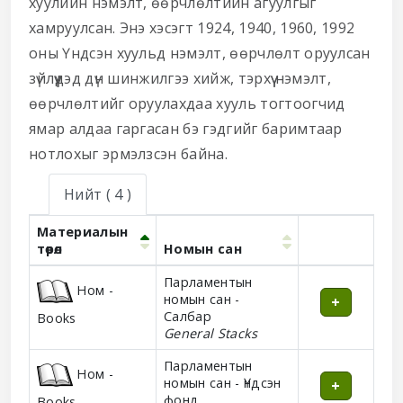
хуулийн нэмэлт, өөрчлөлтийн агуулгыг
хамруулсан. Энэ хэсэгт 1924, 1940, 1960, 1992
оны Үндсэн хуульд нэмэлт, өөрчлөлт оруулсан
зүйлүүдэд дүн шинжилгээ хийж, тэрхүү нэмэлт,
өөрчлөлтийг оруулахдаа хууль тогтоогчид
ямар алдаа гаргасан бэ гэдгийг баримтаар
нотлохыг эрмэлзсэн байна.
Нийт
( 4 )
Материалын
төрөл
Номын сан
Holdings
Парламентын
Ном -
номын сан -
Салбар
Books
General Stacks
Парламентын
Ном -
номын сан - Үндсэн
фонд
Books