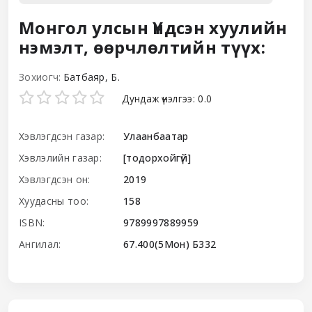
Монгол улсын Үндсэн хуулийн
нэмэлт, өөрчлөлтийн түүх:
Зохиогч:
Батбаяр, Б.
Star ratings
Дундаж үнэлгээ: 0.0
Хэвлэгдсэн газар:
Улаанбаатар
Хэвлэлийн газар:
[тодорхойгүй]
Хэвлэгдсэн он:
2019
Хуудасны тоо:
158
ISBN:
9789997889959
Ангилал:
67.400(5Мон) Б332