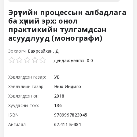
Эрүүгийн процессын албадлага
ба хүний эрх: онол
практикийн тулгамдсан
асуудлууд (монографи)
Зохиогч:
Баярсайхан, Д.
Star ratings
Дундаж үнэлгээ: 0.0
Хэвлэгдсэн газар:
УБ
Хэвлэлийн газар:
Нью Индиго
Хэвлэгдсэн он:
2018
Хуудасны тоо:
136
ISBN:
9789997823045
Ангилал:
67.411 Б-381