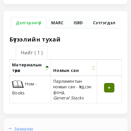
Дэлгэрэнгүй
MARC
ISBD
Сэтгэгдэл
Бүтээлийн тухай
Нийт
( 1 )
Материалын
төрөл
Номын сан
Holdings
Парламентын
Ном -
номын сан - Үндсэн
фонд
Books
General Stacks
Захиалах