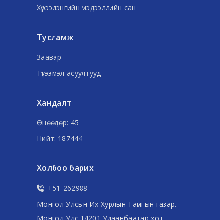
Хүрээлэнгийн мэдээллийн сан
Тусламж
Заавар
Түгээмэл асуултууд
Хандалт
Өнөөдөр: 45
Нийт: 187444
Холбоо барих
+51-262988
Монгол Улсын Их Хурлын Тамгын газар.
Монгол Улс 14201 Улаанбаатар хот,