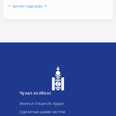
Бичлэг хадгалах
Чухал холбоос
Монгол Улсын Их Хурал
Сургалтын цахим систем