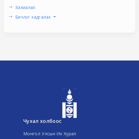
Захиалах
Бичлэг хадгалах
Чухал холбоос
Монгол Улсын Их Хурал