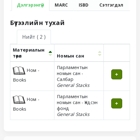
Дэлгэрэнгүй
MARC
ISBD
Сэтгэгдэл
Бүтээлийн тухай
Нийт
( 2 )
Материалын
төрөл
Номын сан
Holdings
Парламентын
Ном -
номын сан -
Салбар
Books
General Stacks
Парламентын
Ном -
номын сан - Үндсэн
фонд
Books
General Stacks