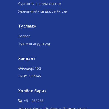
Сургалтын цахим систем
Хүрээлэнгийн мэдээллийн сан
Тусламж
Заавар
Түгээмэл асуултууд
Хандалт
Өнөөдөр: 152
Нийт: 187846
Холбоо барих
+51-262988
Монгол Улсын Их Хурлын Тамгын газар.