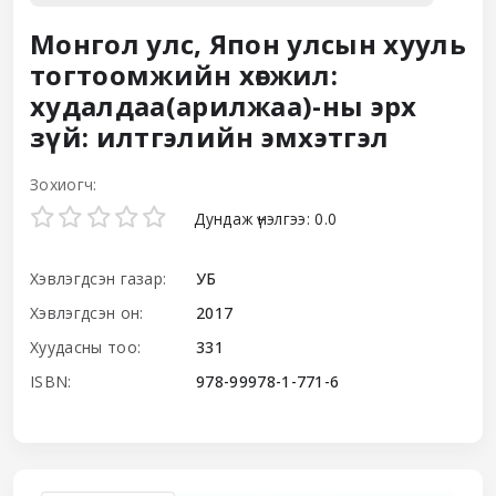
Монгол улс, Япон улсын хууль
тогтоомжийн хөгжил:
худалдаа(арилжаа)-ны эрх
зүй: илтгэлийн эмхэтгэл
Зохиогч:
Star ratings
Дундаж үнэлгээ: 0.0
Хэвлэгдсэн газар:
УБ
Хэвлэгдсэн он:
2017
Хуудасны тоо:
331
ISBN:
978-99978-1-771-6