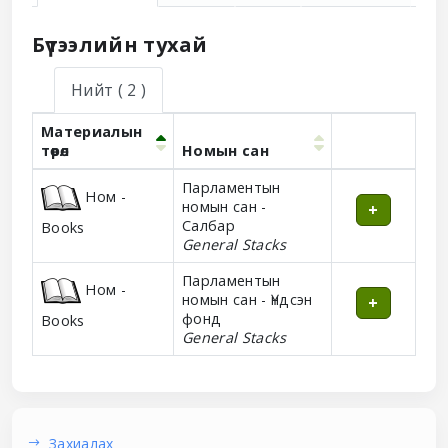
Бүтээлийн тухай
Нийт
( 2 )
Материалын
төрөл
Номын сан
Holdings
Парламентын
Ном -
номын сан -
Салбар
Books
General Stacks
Парламентын
Ном -
номын сан - Үндсэн
фонд
Books
General Stacks
Захиалах