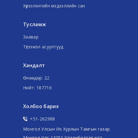
Хүрээлэнгийн мэдээллийн сан
Тусламж
Заавар
Түгээмэл асуултууд
Хандалт
Өнөөдөр: 22
Нийт: 187716
Холбоо барих
+51-262988
Монгол Улсын Их Хурлын Тамгын газар.
Монгол Улс 14201 Улаанбаатар хот,