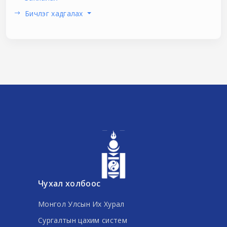
Бичлэг хадгалах
Чухал холбоос
Монгол Улсын Их Хурал
Сургалтын цахим систем