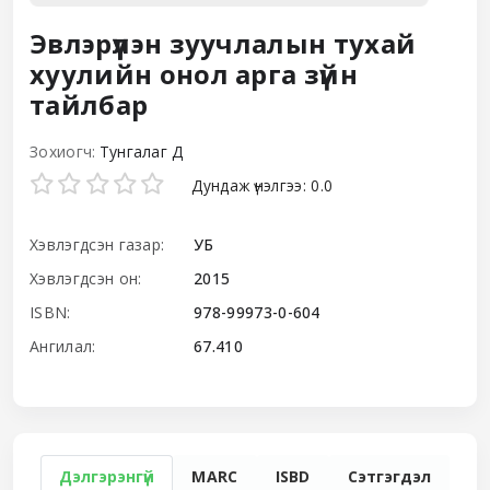
Эвлэрүүлэн зуучлалын тухай
хуулийн онол арга зүйн
тайлбар
Зохиогч:
Тунгалаг Д
Star ratings
Дундаж үнэлгээ: 0.0
Хэвлэгдсэн газар:
УБ
Хэвлэгдсэн он:
2015
ISBN:
978-99973-0-604
Ангилал:
67.410
Дэлгэрэнгүй
MARC
ISBD
Сэтгэгдэл