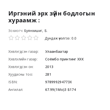
Иргэний эрх зүйн бодлогын
хураамж :
Зохиогч:
Буянхишиг, Б.
Star ratings
Дундаж үнэлгээ: 0.0
Хэвлэгдсэн газар:
Улаанбаатар
Хэвлэлийн газар:
Соёмбо принтинг ХХК
Хэвлэгдсэн он:
2013
Хуудасны тоо:
281
ISBN:
978999294773X
Ангилал:
67.99(1Mo)3 Б174