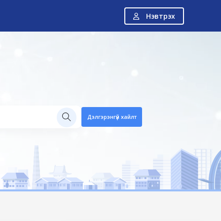
Нэвтрэх
Н
Дэлгэрэнгүй хайлт