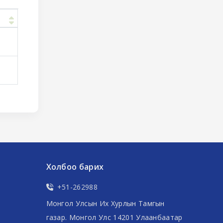
Холбоо барих
+51-262988
Монгол Улсын Их Хурлын Тамгын
газар. Монгол Улс 14201 Улаанбаатар