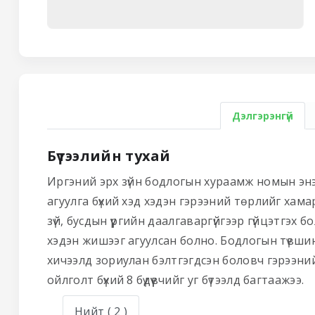
Дэлгэрэнгүй
Бүтээлийн тухай
Иргэний эрх зүйн бодлогын хураамж номын энэхү
агуулга бүхий хэд хэдэн гэрээний төрлийг хамарс
зүй, бусдын үүргийн даалгаваргүйгээр гүйцэтгэх 
хэдэн жишээг агуулсан болно. Бодлогын түвшин
хичээлд зориулан бэлтгэгдсэн боловч гэрээни
ойлголт бүхий 8 бүдүүвчийг уг бүтээлд багтаажээ.
Нийт
( 2 )