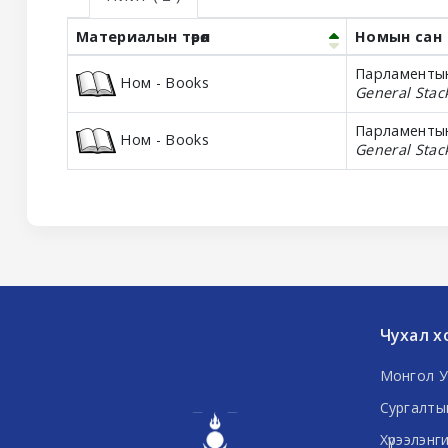
Материалын төрөл
Номын сан
Holdings
Парламентын
Ном - Books
General Stac
Парламентын
Ном - Books
General Stac
Чухал х
Монгол У
Сургалты
Хүрээлэнг