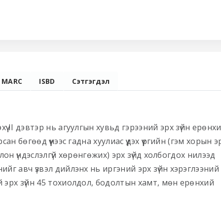
MARC
ISBD
Сэтгэгдэл
ү II дэвтэр нь агуулгын хувьд гэрээний эрх зүйн ерөнх
ан бөгөөд үүнээс гадна хуулиас үүдэх үүргийн (гэм хорын э
болон үндэслэлгүй хөрөнгөжих) эрх зүйд холбогдох нилээд
ийг авч үзвэл дийлэнх нь иргэний эрх зүйн хэрэглээний
й эрх зүйн 45 тохиолдол, бодолтын хамт, мөн ерөнхий