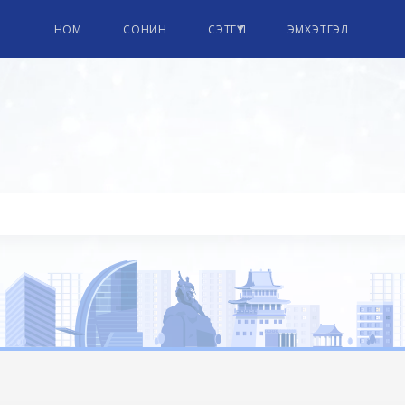
НОМ
СОНИН
СЭТГҮҮЛ
ЭМХЭТГЭЛ
ПАРЛАМЕНТЫН НОМЫН СА