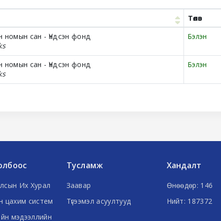
Төлөв
 номын сан - Үндсэн фонд
Бэлэн
ks
 номын сан - Үндсэн фонд
Бэлэн
ks
олбоос
Тусламж
Хандалт
лсын Их Хурал
Заавар
Өнөөдөр: 146
н цахим систем
Түгээмэл асуултууд
Нийт: 187372
ийн мэдээллийн