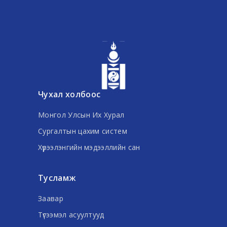
Чухал холбоос
Монгол Улсын Их Хурал
Сургалтын цахим систем
Хүрээлэнгийн мэдээллийн сан
Тусламж
Заавар
Түгээмэл асуултууд