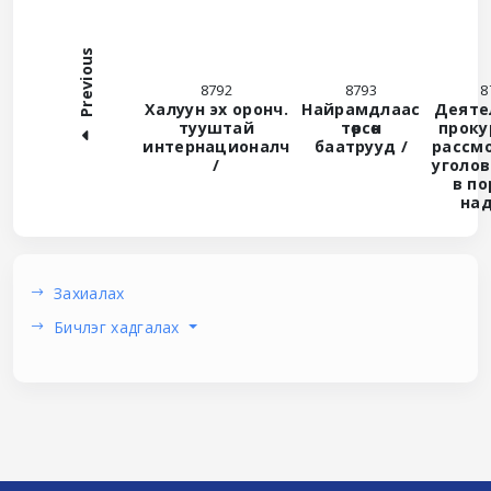
Previous
8792
8793
8
Халуун эх оронч.
Найрамдлаас
Деяте
тууштай
төрсөн
проку
интернационалч
баатрууд /
рассм
/
уголо
в п
на
Захиалах
Бичлэг хадгалах