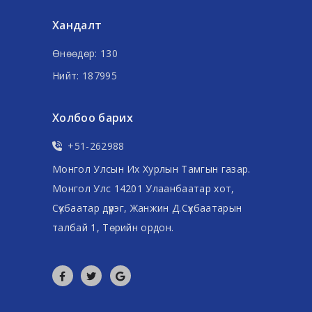
Хандалт
Өнөөдөр: 130
Нийт: 187995
Холбоо барих
+51-262988
Монгол Улсын Их Хурлын Тамгын газар.
Монгол Улс 14201 Улаанбаатар хот,
Сүхбаатар дүүрэг, Жанжин Д.Сүхбаатарын
талбай 1, Төрийн ордон.