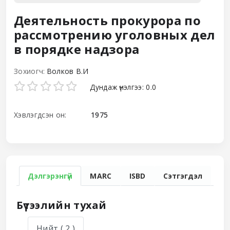
Деятельность прокурора по
рассмотрению уголовных дел
в порядке надзора
Зохиогч:
Волков В.И
Star ratings
Дундаж үнэлгээ: 0.0
Хэвлэгдсэн он:
1975
Дэлгэрэнгүй
MARC
ISBD
Сэтгэгдэл
Бүтээлийн тухай
Нийт
( 2 )