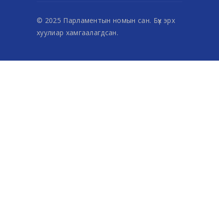
© 2025 Парламентын номын сан. Бүх эрх
хуулиар хамгаалагдсан.