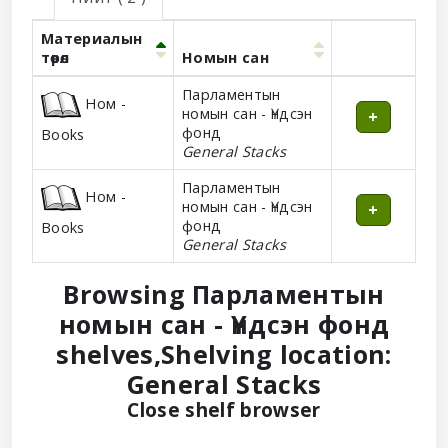
Материалын
төрөл
Номын сан
Holdings
Парламентын
Ном -
номын сан - Үндсэн
фонд
Books
General Stacks
Парламентын
Ном -
номын сан - Үндсэн
фонд
Books
General Stacks
Browsing Парламентын
номын сан - Үндсэн фонд
shelves
,
Shelving location:
General Stacks
(Hides shelf
Close shelf browser