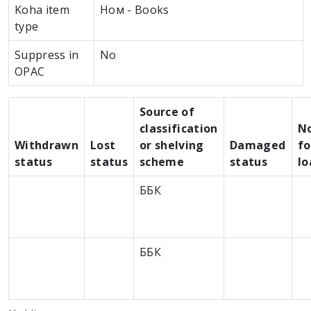
Koha item
Ном - Books
type
Suppress in
No
OPAC
Source of
classification
N
Withdrawn
Lost
or shelving
Damaged
fo
status
status
scheme
status
lo
ББК
ББК