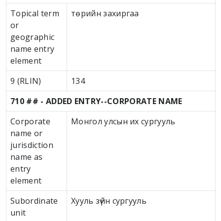
Topical term
төрийн захиргаа
or
geographic
name entry
element
9 (RLIN)
134
710 ## - ADDED ENTRY--CORPORATE NAME
Corporate
Монгол улсын их сургууль
name or
jurisdiction
name as
entry
element
Subordinate
Хууль зүйн сургууль
unit