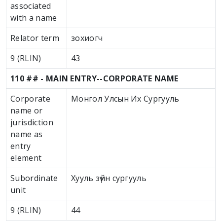
associated
with a name
Relator term
зохиогч
9 (RLIN)
43
110 ## - MAIN ENTRY--CORPORATE NAME
Corporate
Монгол Улсын Их Сургууль
name or
jurisdiction
name as
entry
element
Subordinate
Хууль зүйн сургууль
unit
9 (RLIN)
44