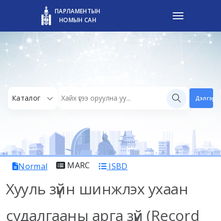
ПАРЛАМЕНТЫН
НОМЫН САН
Каталог
Дэлгэрэн
MARC
Normal
ISBD
Хууль зүйн шинжлэх ухаан
судалгааны арга зүй (Record