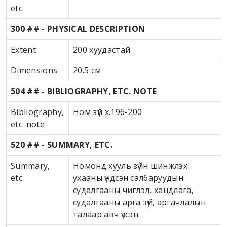
etc.
300 ## - PHYSICAL DESCRIPTION
Extent
200 хуудастай
Dimensions
20.5 см
504 ## - BIBLIOGRAPHY, ETC. NOTE
Bibliography,
Ном зүй х.196-200
etc. note
520 ## - SUMMARY, ETC.
Summary,
Номонд хууль зүйн шинжлэх
etc.
ухааны үндсэн салбаруудын
судалгааны чиглэл, хандлага,
судалгааны арга зүй, аргачлалын
талаар авч үзсэн.