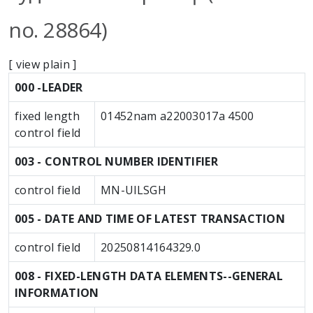
no. 28864)
[
view plain
]
MARC details
000 -LEADER
fixed length
01452nam a22003017a 4500
control field
003 - CONTROL NUMBER IDENTIFIER
control field
MN-UlLSGH
005 - DATE AND TIME OF LATEST TRANSACTION
control field
20250814164329.0
008 - FIXED-LENGTH DATA ELEMENTS--GENERAL
INFORMATION