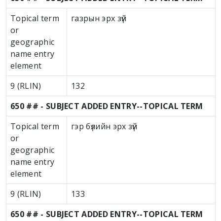
Topical term
газрын эрх зүй
or
geographic
name entry
element
9 (RLIN)
132
650 ## - SUBJECT ADDED ENTRY--TOPICAL TERM
Topical term
гэр бүлийн эрх зүй
or
geographic
name entry
element
9 (RLIN)
133
650 ## - SUBJECT ADDED ENTRY--TOPICAL TERM