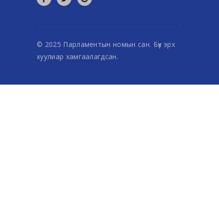
© 2025 Парламентын номын сан. Бүх эрх
хуулиар хамгаалагдсан.