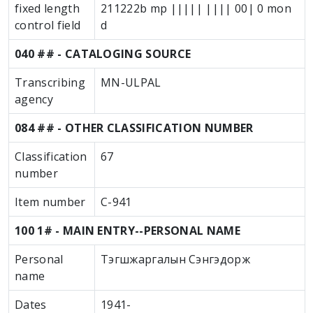
fixed length
211222b mp ||||| |||| 00| 0 mon
control field
d
040 ## - CATALOGING SOURCE
Transcribing
MN-ULPAL
agency
084 ## - OTHER CLASSIFICATION NUMBER
Classification
67
number
Item number
С-941
100 1# - MAIN ENTRY--PERSONAL NAME
Personal
Тэгшжаргалын Сэнгэдорж
name
Dates
1941-