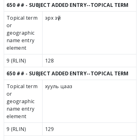
650 ## - SUBJECT ADDED ENTRY--TOPICAL TERM
Topical term
эрх зүй
or
geographic
name entry
element
9 (RLIN)
128
650 ## - SUBJECT ADDED ENTRY--TOPICAL TERM
Topical term
хууль цааз
or
geographic
name entry
element
9 (RLIN)
129