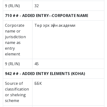
9 (RLIN)
32
710 ## - ADDED ENTRY--CORPORATE NAME
Corporate
Төр эрх зүйн академи
name or
jurisdiction
name as
entry
element
9 (RLIN)
45
942 ## - ADDED ENTRY ELEMENTS (KOHA)
Source of
ББК
classification
or shelving
scheme