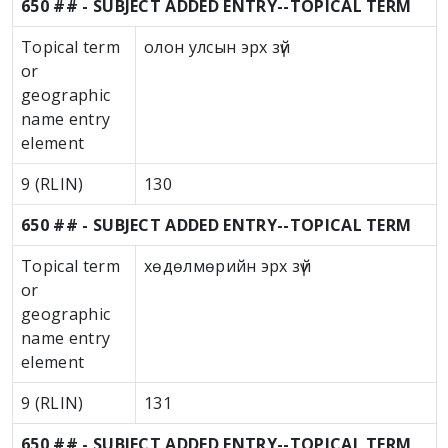
650 ## - SUBJECT ADDED ENTRY--TOPICAL TERM
Topical term
олон улсын эрх зүй
or
geographic
name entry
element
9 (RLIN)
130
650 ## - SUBJECT ADDED ENTRY--TOPICAL TERM
Topical term
хөдөлмөрийн эрх зүй
or
geographic
name entry
element
9 (RLIN)
131
650 ## - SUBJECT ADDED ENTRY--TOPICAL TERM