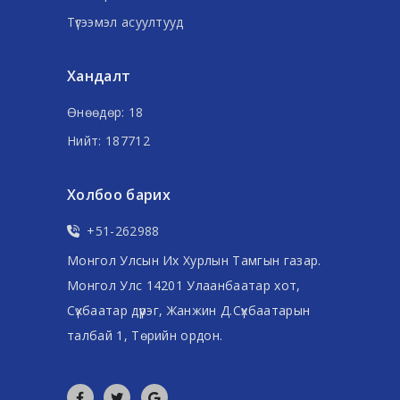
Түгээмэл асуултууд
Хандалт
Өнөөдөр: 18
Нийт: 187712
Холбоо барих
+51-262988
Монгол Улсын Их Хурлын Тамгын газар.
Монгол Улс 14201 Улаанбаатар хот,
Сүхбаатар дүүрэг, Жанжин Д.Сүхбаатарын
талбай 1, Төрийн ордон.