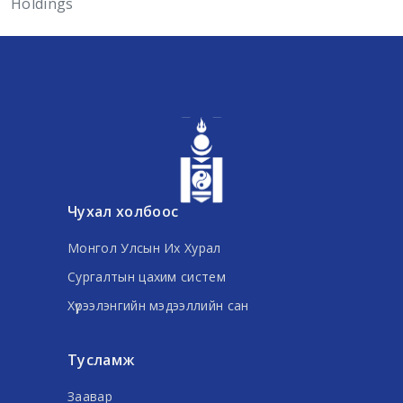
Holdings
Чухал холбоос
Монгол Улсын Их Хурал
Сургалтын цахим систем
Хүрээлэнгийн мэдээллийн сан
Тусламж
Заавар