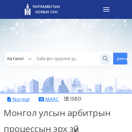
ПАРЛАМЕНТЫН
НОМЫН САН
Каталог
Дэлгэрэн
ISBD
Normal
MARC
Монгол улсын арбитрын
процессын эрх зүй