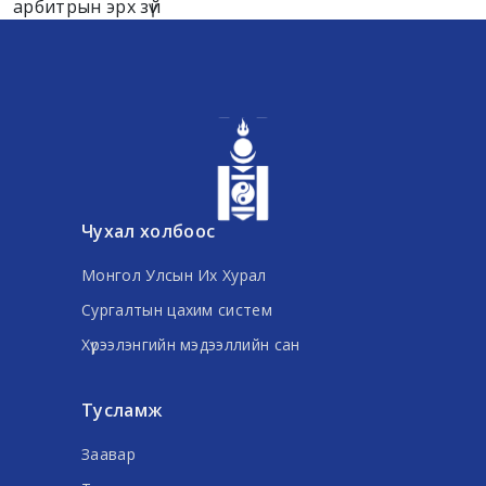
арбитрын эрх зүй
Чухал холбоос
Монгол Улсын Их Хурал
Сургалтын цахим систем
Хүрээлэнгийн мэдээллийн сан
Тусламж
Заавар