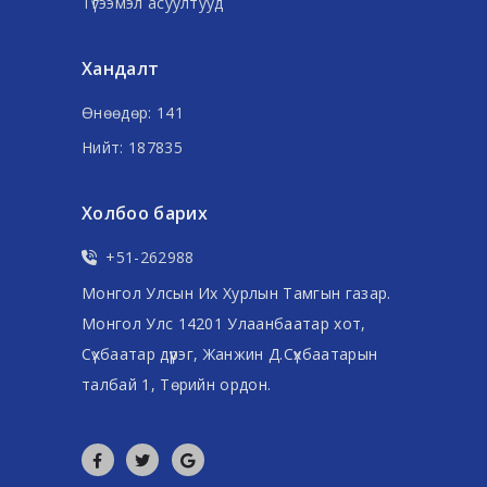
Түгээмэл асуултууд
Хандалт
Өнөөдөр: 141
Нийт: 187835
Холбоо барих
+51-262988
Монгол Улсын Их Хурлын Тамгын газар.
Монгол Улс 14201 Улаанбаатар хот,
Сүхбаатар дүүрэг, Жанжин Д.Сүхбаатарын
талбай 1, Төрийн ордон.