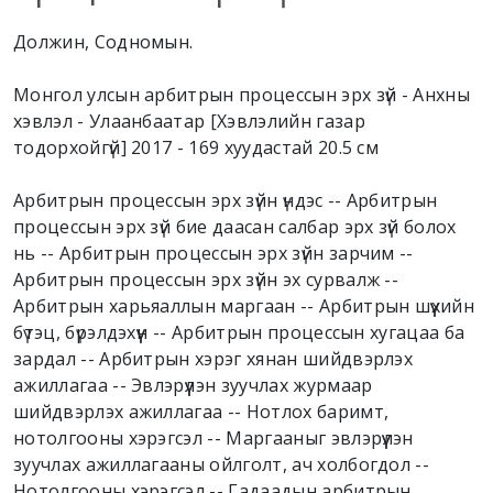
Должин, Содномын.
Монгол улсын арбитрын процессын эрх зүй - Анхны
хэвлэл - Улаанбаатар [Хэвлэлийн газар
тодорхойгүй] 2017 - 169 хуудастай 20.5 см
Арбитрын процессын эрх зүйн үндэс -- Арбитрын
процессын эрх зүй бие даасан салбар эрх зүй болох
нь -- Арбитрын процессын эрх зүйн зарчим --
Арбитрын процессын эрх зүйн эх сурвалж --
Арбитрын харьяаллын маргаан -- Арбитрын шүүхийн
бүтэц, бүрэлдэхүүн -- Арбитрын процессын хугацаа ба
зардал -- Арбитрын хэрэг хянан шийдвэрлэх
ажиллагаа -- Эвлэрүүлэн зуучлах журмаар
шийдвэрлэх ажиллагаа -- Нотлох баримт,
нотолгооны хэрэгсэл -- Маргааныг эвлэрүүлэн
зуучлах ажиллагааны ойлголт, ач холбогдол --
Нотолгооны хэрэгсэл -- Гадаадын арбитрын