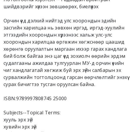
шийдвэрийг хүлээн зөвшөөрөх, биелүүлэх
Орчин үед дэлхий нийтэд улс хоорондын эдийн
засгийн харилцаа нь зөвхөн иргэд, иргэд-хуулийн
этгээдийн хоорондын хүрээнээс хальж улс-улс
хоорондын харилцаа өргөжин хөгжснөөр цаашид
хөрөнгө оруулалтын маргаан ихээр гарах хандлага
бий болж байгаа энэ цаг үед зохиолч өөрийн эрдэм
судалгааны ажилдаа тулгуурлан МУ-д орчин үеийн
чиг хандлагатай хөгжиж буй эрх зүйн салбарын эх
сурвалжийн тогтолцоонд гарсан өөрчлөлтийг энэхүү
сурах бичигтээ тусган оруулсан байна.
ISBN:
9789997808745 25000
Subjects--Topical Terms:
хууль эрх зүй
хувийн эрх зүй